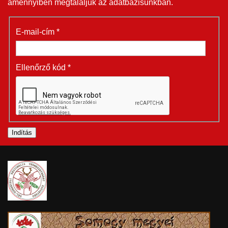
amennyiben megtaláljuk az adatbázisunkban.
E-mail-cím
*
Ellenőrző kód
*
Indítás